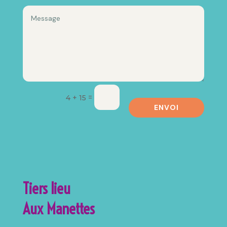
=
4 + 15
ENVOI
Tiers lieu
Aux Manettes