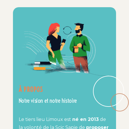
À PROPOS
Notre vision et notre histoire
Le tiers lieu Limoux est
né en 2013
de
la volonté de la Scic Sapie de
proposer