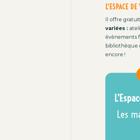
L’ESPACE DE
Il offr
e
g
ratu
v
ariée
s :
atel
é
v
ènements
bibliothèque
encore !
L’Espa
Les ma