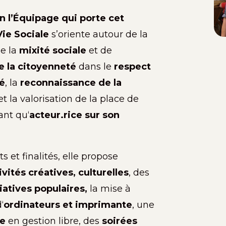
n l’Équipage qui porte cet
ie Sociale
s’oriente autour de la
de
la
mixité sociale
et de
e la citoyenneté
dans
le
respect
té
,
la
reconnaissance de la
et
la
valorisation de
la
place
de
ant
qu
‘
acteur.rice sur son
s et finalités, elle propose
ivités créatives, culturelles
,
d
e
s
tiatives populaires
,
la
mise
à
d
‘
ordinateurs et imprimante
,
une
ue
en gestion
libre
,
des
soirées