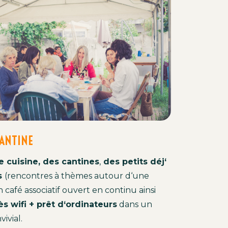
CANTINE
e
cuisine
,
des cantines
,
des
pe
t
its
dé
j
‘
s
(
r
encontre
s
à
thèmes
autour
d
‘
une
n
café
associatif
ouvert
en
continu
ainsi
ès
w
ifi
+
prêt
d
‘
ordinateurs
dans
un
vivial.