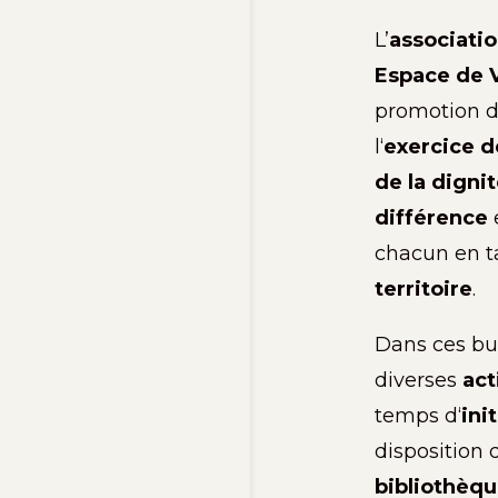
L’
associatio
Espace de V
promotion 
l
‘
exercice d
de la digni
différence
chacun
en
t
territoire
.
Dans ces but
diverses
act
temps
d
‘
ini
disposition 
bibliothèq