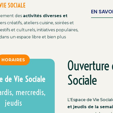
 VIE SOCIALE
EN SAVO
itemen
t
des
ac
t
ivité
s
diverse
s
e
t
iers créatifs
,
ateliers
cuisine
,
s
o
irées
et
festifs
e
t
culturels
,
initiatives
populaires
,
dans
un
espace
libre
et bien plus
HORAIRES
Ouverture 
Sociale
ce de Vie Sociale
rdis, mercredis,
L’Espace de Vie Social
jeudis
et jeudis de la sema