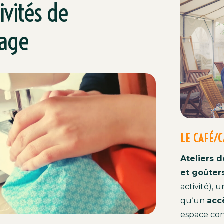
ivités de
page
LE CAFÉ/
A
teliers
d
e
t
g
oûter
activité
)
,
u
qu
‘
un
acc
espace
con