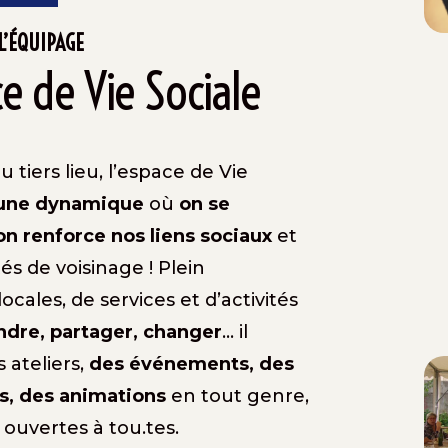
L’ÉQUIPAGE
ce de Vie Sociale
 tiers lieu, l’espace de Vie
une dynamique
où
on se
on renforce nos liens sociaux
et
tés de voisinage ! Plein
 locales, de services et d’activités
dre, partager, changer
…
il
 ateliers,
des événements, des
s, des animations
en tout genre,
 ouvertes à tou.tes.